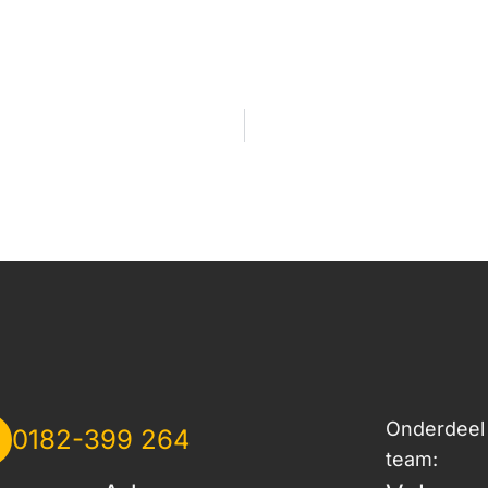
Onderdeel 
0182-399 264
team: