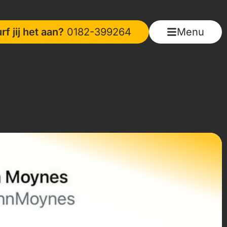
rf jij het aan?
0182-399264
Menu