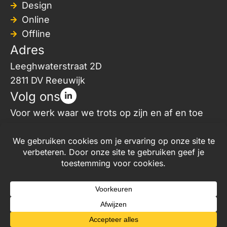
Design
Online
Offline
Adres
Leeghwaterstraat 2D
2811 DV Reeuwijk
Volg ons
Voor werk waar we trots op zijn en af en toe
een kijkje in onze creatieve keuken.
© Graficelly 2026
Algemene voorwaarden
Verwerkersvoorwaarden
AI-protocol