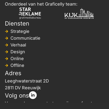
Onderdeel van het Graficelly team:
Diensten
Strategie
Communicatie
Verhaal
Design
Online
Offline
Adres
Leeghwaterstraat 2D
2811 DV Reeuwijk
Volg ons
Voor werk waar we trots op zijn en af en toe